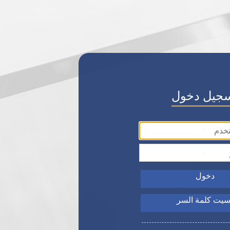
جيل دخول
دخول
سيت كلمة السر